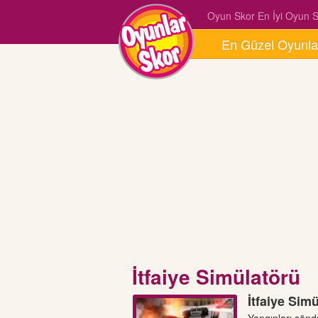
Oyun Skor En İyi Oyun Si
En Güzel Oyunla
İtfaiye Simülatörü
İtfaiye Sim