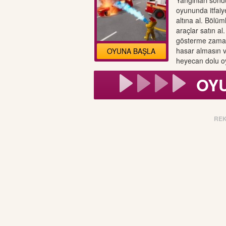
Yangınları söndü
oyununda itfaiye
altına al. Bölü
araçlar satın al
gösterme zamanı
hasar almasın ve
OYUNA BAŞLA
heyecan dolu oy
OY
RE