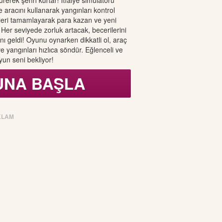
rerek şehri kurtar! İtfaiye simülatörü
 aracını kullanarak yangınları kontrol
mleri tamamlayarak para kazan ve yeni
. Her seviyede zorluk artacak, becerilerini
 geldi! Oyunu oynarken dikkatli ol, araç
 yangınları hızlıca söndür. Eğlenceli ve
un seni bekliyor!
UNA BAŞLA
KLAM