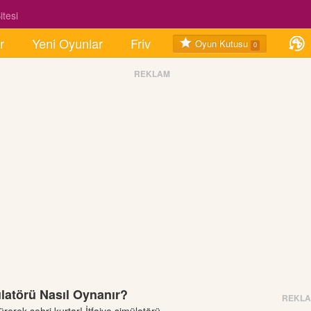
tesi
r
Yeni Oyunlar
Friv
Oyun Kutusu
0
REKLAM
ülatörü Nasıl Oynanır?
REKL