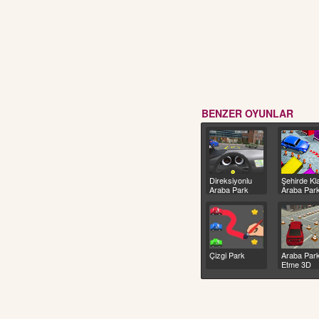
BENZER OYUNLAR
Direksiyonlu
Şehirde Kl
Araba Park
Araba Park
Etme
Çizgi Park
Araba Par
Etme 3D