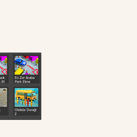
asik
En Zor Araba
 Et
Park Etme
k
Otobüs Durağı
2