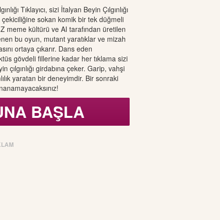
gınlığı Tıklayıcı, sizi İtalyan Beyin Çılgınlığı
 çekiciliğine sokan komik bir tek düğmeli
n-Z meme kültürü ve AI tarafından üretilen
slenen bu oyun, mutant yaratıklar ve mizah
sını ortaya çıkarır. Dans eden
üs gövdeli fillerine kadar her tıklama sizi
in çılgınlığı girdabına çeker. Garip, vahşi
ılık yaratan bir deneyimdir. Bir sonraki
a inanamayacaksınız!
UNA BAŞLA
KLAM