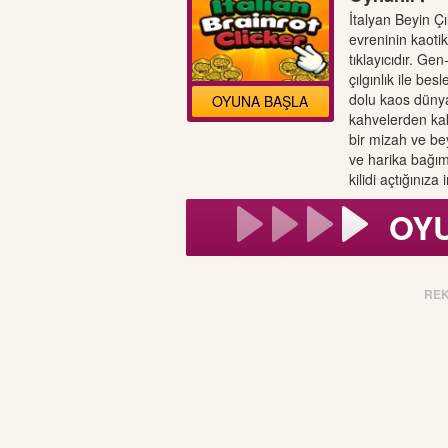
İtalyan Beyin Çıl
evreninin kaotik
tıklayıcıdır. Ge
çılgınlık ile be
dolu kaos dünya
OYUNA BAŞLA
kahvelerden kakt
bir mizah ve bey
ve harika bağıml
kilidi açtığınız
OY
RE