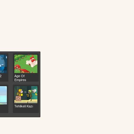
 2
Age Of
Empires
Tehlikeli Kazı