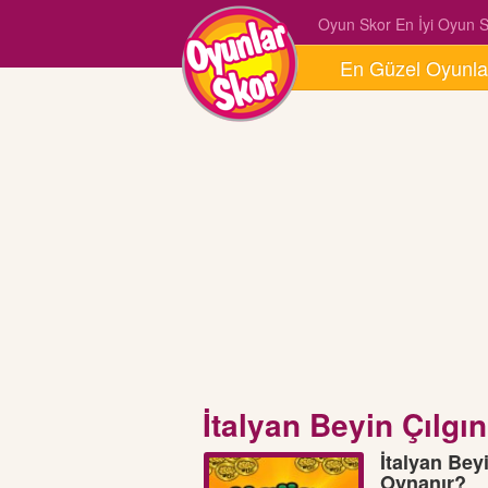
Oyun Skor En İyi Oyun Si
En Güzel Oyunla
İtalyan Beyin Çılgınl
İtalyan Beyi
Oynanır?