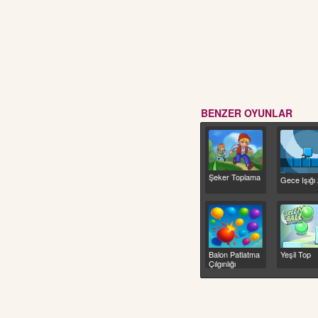
BENZER OYUNLAR
Şeker Toplama
Gece Işığı
Balon Patlatma
Yeşil Top
Çılgınlığı