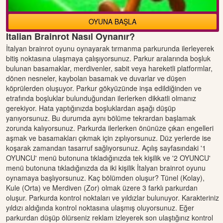
OYUNA BAŞLA
Italian Brainrot Nasıl Oynanır?
İtalyan brainrot oyunu oynayarak tırmanma parkurunda ilerleyerek
bitiş noktasına ulaşmaya çalışıyorsunuz. Parkur aralarında boşluk
bulunan basamaklar, merdivenler, sabit veya hareketli platformlar,
dönen nesneler, kaybolan basamak ve duvarlar ve düşen
köprülerden oluşuyor. Parkur gökyüzünde inşa edildiğinden ve
etrafında boşluklar bulunduğundan ilerlerken dikkatli olmanız
gerekiyor. Hata yaptığınızda boşluklardan aşağı düşüp
yanıyorsunuz. Bu durumda aynı bölüme tekrardan başlamak
zorunda kalıyorsunuz. Parkurda ilerlerken önünüze çıkan engelleri
aşmak ve basamakları çıkmak için zıplıyorsunuz. Düz yerlerde ise
koşarak zamandan tasarruf sağlıyorsunuz. Açılış sayfasındaki '1
OYUNCU' menü butonuna tıkladığınızda tek kişilik ve '2 OYUNCU'
menü butonuna tıkladığınızda da iki kişilik İtalyan brainrot oyunu
oynamaya başlıyorsunuz. Kaç bölümden oluşur? Tünel (Kolay),
Kule (Orta) ve Merdiven (Zor) olmak üzere 3 farklı parkurdan
oluşur. Parkurda kontrol noktaları ve yıldızlar bulunuyor. Karakteriniz
yıldızı aldığında kontrol noktasına ulaşmış oluyorsunuz. Eğer
parkurdan düşüp ölürseniz reklam izleyerek son ulaştığınız kontrol