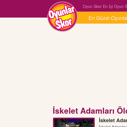
Oyun Skor En İyi Oyun Si
En Güzel Oyunla
İskelet Adamları Öl
İskelet Ada