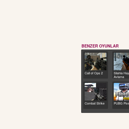
BENZER OYUNLAR
Call of Ops 2
Silahla Ha
Avlama
Combat Strike
PUBG Pixe