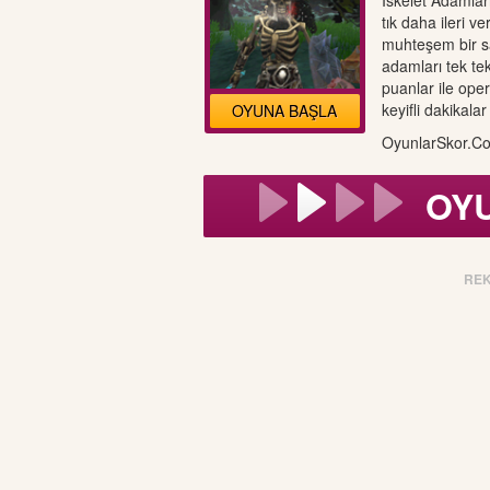
İskelet Adamlar
tık daha ileri ve
muhteşem bir sa
adamları tek te
puanlar ile op
keyifli dakikalar 
OYUNA BAŞLA
OyunlarSkor.Co
OY
RE