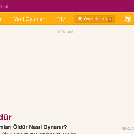
tesi
r
Yeni Oyunlar
Friv
Oyun Kutusu
0
REKLAM
dür
mları Öldür Nasıl Oynanır?
REKL