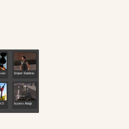
yvan
Sniper Saldırısı
l 3
İsyancı Atağı