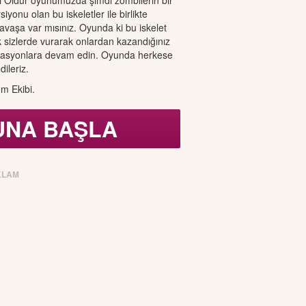
ı Öldür oyunumuzda şimdi zombilerin bir
rsiyonu olan bu iskeletler ile birlikte
vaşa var mısınız. Oyunda ki bu iskelet
k sizlerde vurarak onlardan kazandığınız
erasyonlara devam edin. Oyunda herkese
dileriz.
m Ekibi.
UNA BAŞLA
KLAM