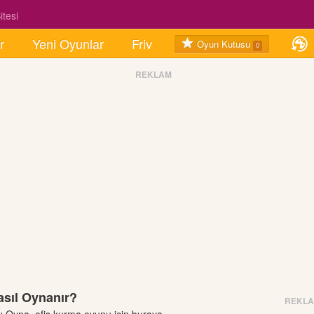
tesi
r
Yeni Oyunlar
Friv
Oyun Kutusu
0
REKLAM
asıl Oynanır?
REKL