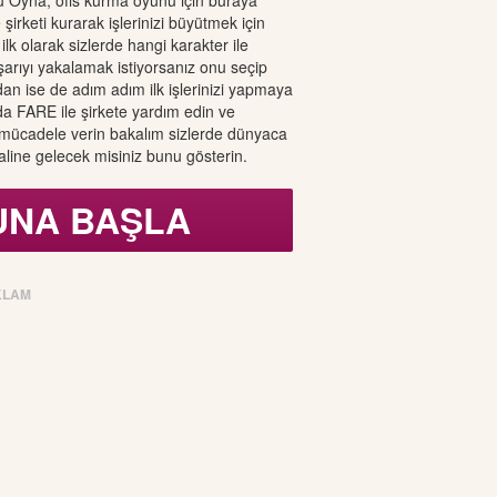
 Oyna, ofis kurma oyunu için buraya
 şirketi kurarak işlerinizi büyütmek için
ilk olarak sizlerde hangi karakter ile
arıyı yakalamak istiyorsanız onu seçip
n ise de adım adım ilk işlerinizi yapmaya
a FARE ile şirkete yardım edin ve
n mücadele verin bakalım sizlerde dünyaca
haline gelecek misiniz bunu gösterin.
UNA BAŞLA
KLAM