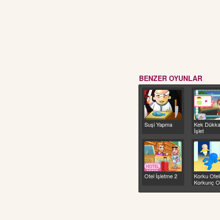
BENZER OYUNLAR
Suşi Yapma
Kek Dükka
İşlet
Otel İşletme 2
Korku Oteli
Korkunç 