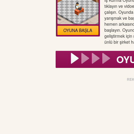
İş Kurma Oyunu
tıklayın ve vidoe
çalışın. Oyunda 
yarışmak ve baş
hemen arkasında
başlayın. Oyund
OYUNA BAŞLA
geliştirmek içi
ünlü bir şirket 
OY
RE