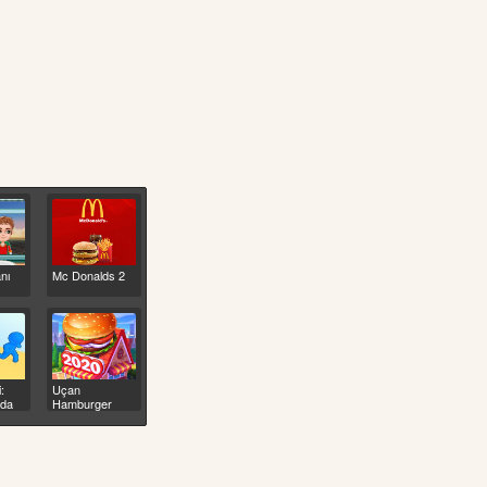
nı
Mc Donalds 2
:
Uçan
Oda
Hamburger
Malzemeleri