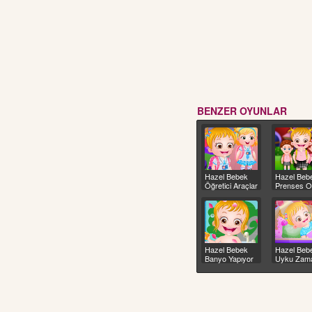
BENZER OYUNLAR
Hazel Bebek
Hazel Beb
Öğretici Araçlar
Prenses O
Hazel Bebek
Hazel Beb
Banyo Yapıyor
Uyku Zam