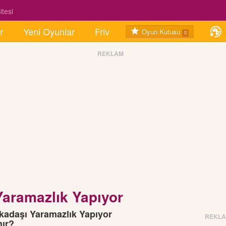
tesi
r
Yeni Oyunlar
Friv
Oyun Kutusu
0
REKLAM
Yaramazlık Yapıyor
kadaşı Yaramazlık Yapıyor
REKL
nır?