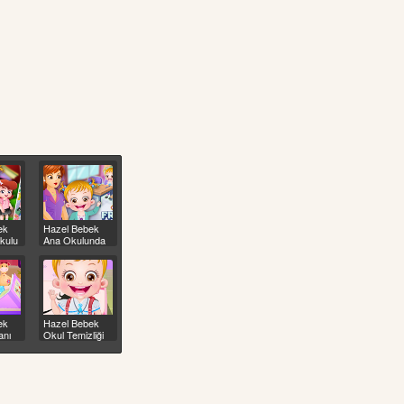
ek
Hazel Bebek
kulu
Ana Okulunda
ek
Hazel Bebek
anı
Okul Temizliği