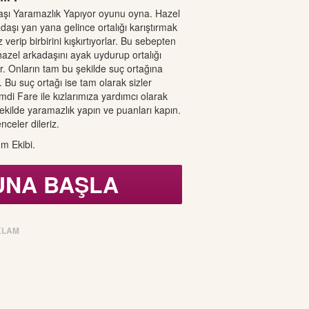
aşı Yaramazlık Yapıyor oyunu oyna. Hazel
daşı yan yana gelince ortalığı karıştırmak
z verip birbirini kışkırtıyorlar. Bu sebepten
 hazel arkadaşını ayak uydurup ortalığı
ır. Onların tam bu şekilde suç ortağına
r. Bu suç ortağı ise tam olarak sizler
mdi Fare ile kızlarımıza yardımcı olarak
kilde yaramazlık yapın ve puanları kapın.
nceler dileriz.
m Ekibi.
UNA BAŞLA
KLAM