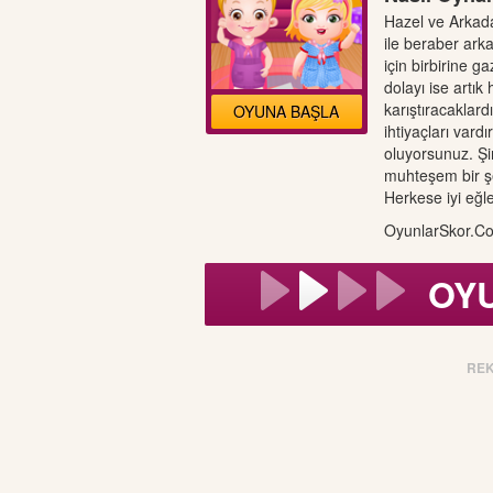
Hazel ve Arkad
ile beraber arka
için birbirine ga
dolayı ise artık
karıştıracaklard
OYUNA BAŞLA
ihtiyaçları vardı
oluyorsunuz. Şi
muhteşem bir şe
Herkese iyi eğle
OyunlarSkor.Co
OY
RE