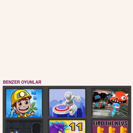
BENZER OYUNLAR
Maden Kazma
Bay Disk: Sapan
Uzay Enkazı 1
Saldırısı