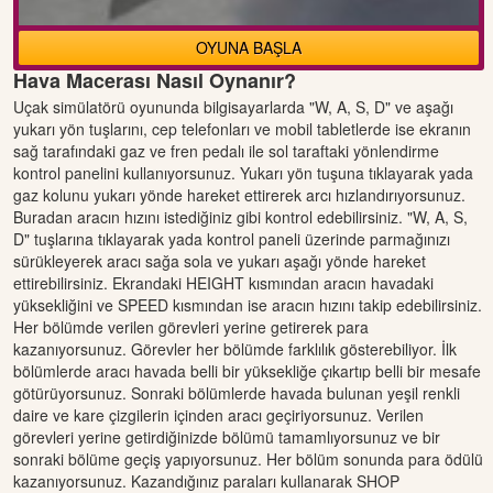
OYUNA BAŞLA
Hava Macerası Nasıl Oynanır?
Uçak simülatörü oyununda bilgisayarlarda "W, A, S, D" ve aşağı
yukarı yön tuşlarını, cep telefonları ve mobil tabletlerde ise ekranın
sağ tarafındaki gaz ve fren pedalı ile sol taraftaki yönlendirme
kontrol panelini kullanıyorsunuz. Yukarı yön tuşuna tıklayarak yada
gaz kolunu yukarı yönde hareket ettirerek arcı hızlandırıyorsunuz.
Buradan aracın hızını istediğiniz gibi kontrol edebilirsiniz. "W, A, S,
D" tuşlarına tıklayarak yada kontrol paneli üzerinde parmağınızı
sürükleyerek aracı sağa sola ve yukarı aşağı yönde hareket
ettirebilirsiniz. Ekrandaki HEIGHT kısmından aracın havadaki
yüksekliğini ve SPEED kısmından ise aracın hızını takip edebilirsiniz.
Her bölümde verilen görevleri yerine getirerek para
kazanıyorsunuz. Görevler her bölümde farklılık gösterebiliyor. İlk
bölümlerde aracı havada belli bir yüksekliğe çıkartıp belli bir mesafe
götürüyorsunuz. Sonraki bölümlerde havada bulunan yeşil renkli
daire ve kare çizgilerin içinden aracı geçiriyorsunuz. Verilen
görevleri yerine getirdiğinizde bölümü tamamlıyorsunuz ve bir
sonraki bölüme geçiş yapıyorsunuz. Her bölüm sonunda para ödülü
kazanıyorsunuz. Kazandığınız paraları kullanarak SHOP