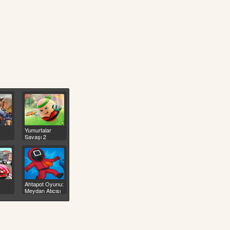
Yumurtalar
Savaşı 2
Ahtapot Oyunu:
Meydan Atıcısı