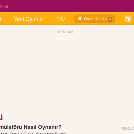
tesi
r
Yeni Oyunlar
Friv
Oyun Kutusu
0
REKLAM
ü
mülatörü Nasıl Oynanır?
REKL