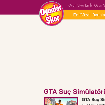
Oyun Skor En İyi Oyun Si
En Güzel Oyunla
GTA Suç Simülatör
GTA Suç Si