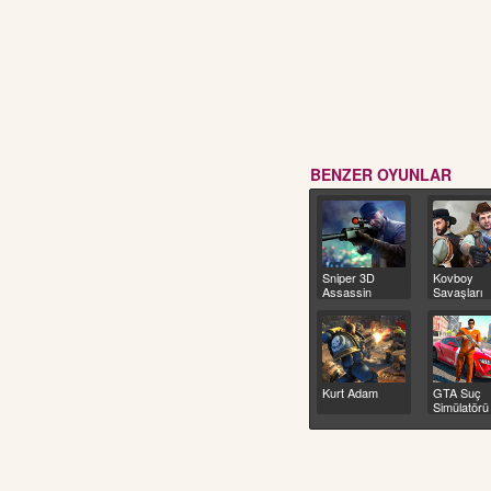
BENZER OYUNLAR
Sniper 3D
Kovboy
Assassin
Savaşları
Kurt Adam
GTA Suç
Simülatörü