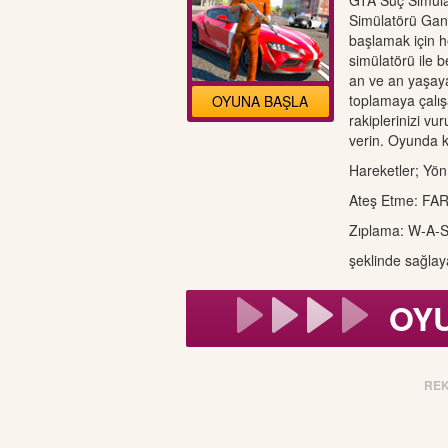
GTA Suç Simül
Simülatörü Gan
başlamak için 
simülatörü ile b
an ve an yaşaya
toplamaya çalış
OYUNA BAŞLA
rakiplerinizi v
verin. Oyunda ko
Hareketler; Yön
Ateş Etme: FA
Zıplama: W-A-S
şeklinde sağla
OY
RE