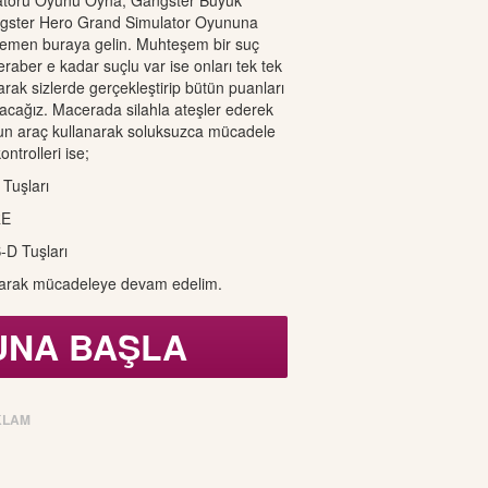
atörü Oyunu Oyna, Gangster Büyük
gster Hero Grand Simulator Oyununa
hemen buraya gelin. Muhteşem bir suç
eraber e kadar suçlu var ise onları tek tek
rak sizlerde gerçekleştirip bütün puanları
acağız. Macerada silahla ateşler ederek
urun araç kullanarak soluksuzca mücadele
ntrolleri ise;
 Tuşları
RE
-D Tuşları
yarak mücadeleye devam edelim.
UNA BAŞLA
KLAM