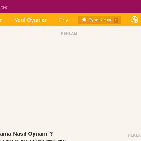
tesi
r
Yeni Oyunlar
Friv
Oyun Kutusu
0
REKLAM
lama Nasıl Oynanır?
REKL