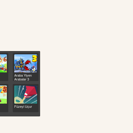
Araba Yiyen
Arabalar 3
Füzeyi Uçur