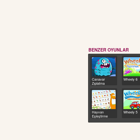
BENZER OYUNLAR
Canavar
Wheely 6
Zıplatma
Hayvan
Wheely 5
Eşleştirme