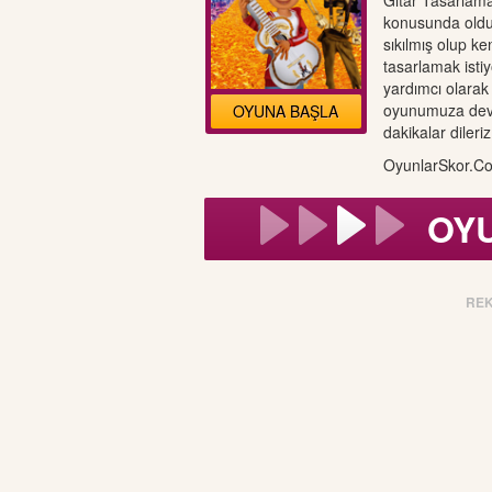
Gitar Tasarlama
konusunda olduk
sıkılmış olup ken
tasarlamak isti
yardımcı olarak
oyunumuza deva
OYUNA BAŞLA
dakikalar dileriz
OyunlarSkor.Co
OY
RE