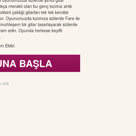
 oyunumuzda sizlerde şimdi gitar
ça meraklı olan bu genç kızımız artık
disini çaldığı gitarları tek tek kendisi
yor. Oyunumuzda kızımıza sizlerde Fare ile
 muhteşem bir gitar tasarlayarak sizlerde
m edin. Oyunda herkese keyifli
.
m Ekibi.
UNA BAŞLA
KLAM