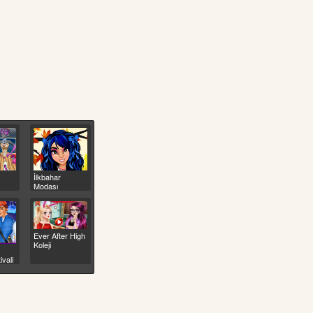
İlkbahar
Modası
Ever After High
Koleji
vali