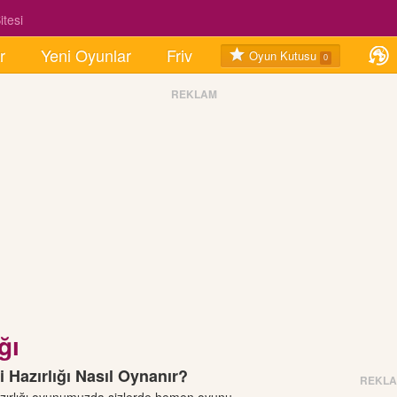
tesi
r
Yeni Oyunlar
Friv
Oyun Kutusu
0
REKLAM
ğı
i Hazırlığı Nasıl Oynanır?
REKL