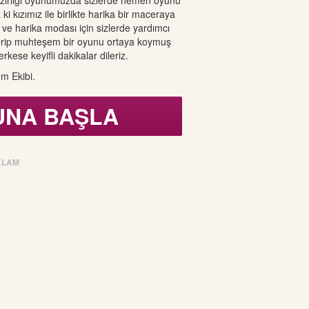
azırlığı oyunumuzda sizlerde hemen oyunu
ki kızımız ile birlikte harika bir maceraya
 ve harika modası için sizlerde yardımcı
terip muhteşem bir oyunu ortaya koymuş
kese keyifli dakikalar dileriz.
m Ekibi.
UNA BAŞLA
KLAM