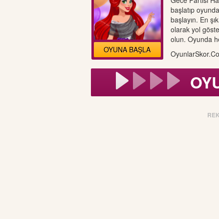
Gece Partisi H
başlatıp oyunda 
başlayın. En şık
olarak yol gös
olun. Oyunda her
OYUNA BAŞLA
OyunlarSkor.Co
OY
RE