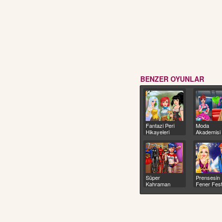
BENZER OYUNLAR
Fantazi Peri
Moda
Hikayeleri
Akademisi
Süper
Prensesin
Kahraman
Fener Festi
Elbise Dolabı