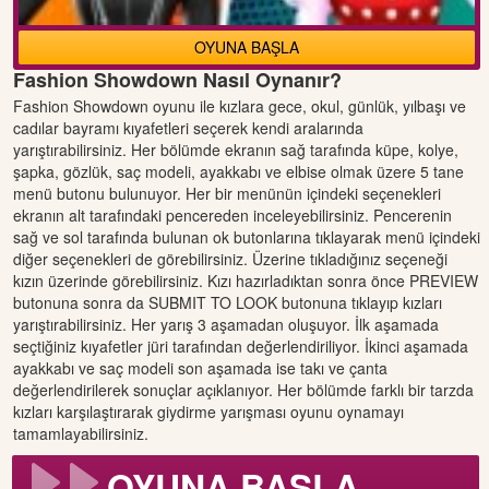
OYUNA BAŞLA
Fashion Showdown Nasıl Oynanır?
Fashion Showdown oyunu ile kızlara gece, okul, günlük, yılbaşı ve
cadılar bayramı kıyafetleri seçerek kendi aralarında
yarıştırabilirsiniz. Her bölümde ekranın sağ tarafında küpe, kolye,
şapka, gözlük, saç modeli, ayakkabı ve elbise olmak üzere 5 tane
menü butonu bulunuyor. Her bir menünün içindeki seçenekleri
ekranın alt tarafındaki pencereden inceleyebilirsiniz. Pencerenin
sağ ve sol tarafında bulunan ok butonlarına tıklayarak menü içindeki
diğer seçenekleri de görebilirsiniz. Üzerine tıkladığınız seçeneği
kızın üzerinde görebilirsiniz. Kızı hazırladıktan sonra önce PREVIEW
butonuna sonra da SUBMIT TO LOOK butonuna tıklayıp kızları
yarıştırabilirsiniz. Her yarış 3 aşamadan oluşuyor. İlk aşamada
seçtiğiniz kıyafetler jüri tarafından değerlendiriliyor. İkinci aşamada
ayakkabı ve saç modeli son aşamada ise takı ve çanta
değerlendirilerek sonuçlar açıklanıyor. Her bölümde farklı bir tarzda
kızları karşılaştırarak giydirme yarışması oyunu oynamayı
tamamlayabilirsiniz.
OYUNA BAŞLA