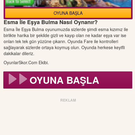
OYUNA BAŞLA
Esma İle Eşya Bulma Nasıl Oynanır?
Esma İle Eşya Bulma oyunumuzda sizlerde şimdi esma kızımız ile
birlikte harika bir şekilde gizli ve kayıp olan ne kadar eşya var ise
onları tek tek gün yüzüne çıkarın. Oyunda Fare ile kontrolleri
sağlayarak sizlerde ortaya koymuş olun. Oyunda herkese keyifli
dakikalar dileriz.
OyunlarSkor.Com Ekibi.
OYUNA BAŞLA
REKLAM