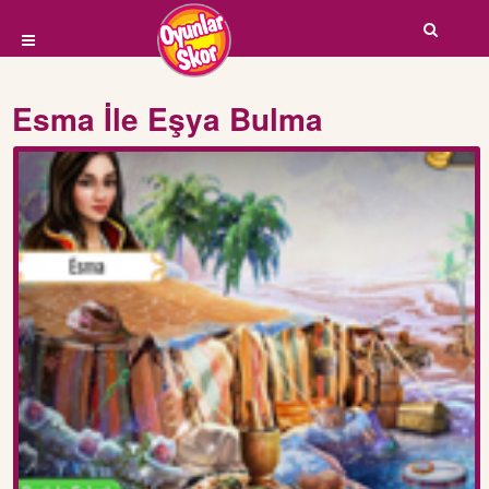
Esma İle Eşya Bulma