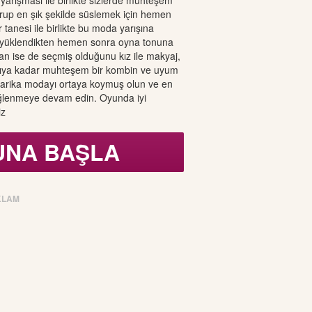
yarışması ile birlikte sizlerde muhteşem
rup en şık şekilde süslemek için hemen
r tanesi ile birlikte bu moda yarışına
 yüklendikten hemen sonra oyna tonuna
an ise de seçmiş olduğunu kız ile makyaj,
bıya kadar muhteşem bir kombin ve uyum
 harika modayı ortaya koymuş olun ve en
eğlenmeye devam edin. Oyunda iyi
iz
UNA BAŞLA
KLAM