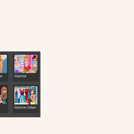
Giyinme
sı
Giyinme Odam