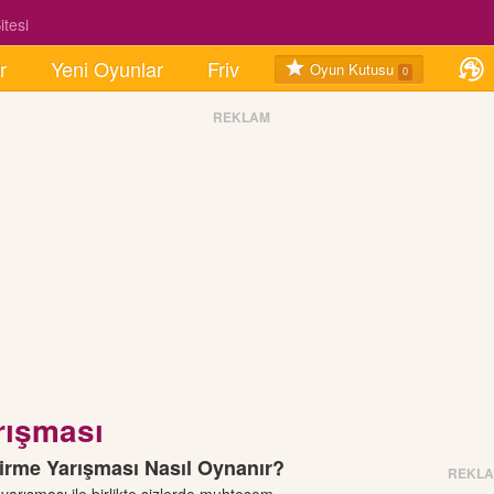
tesi
r
Yeni Oyunlar
Friv
Oyun Kutusu
0
REKLAM
rışması
irme Yarışması Nasıl Oynanır?
REKL