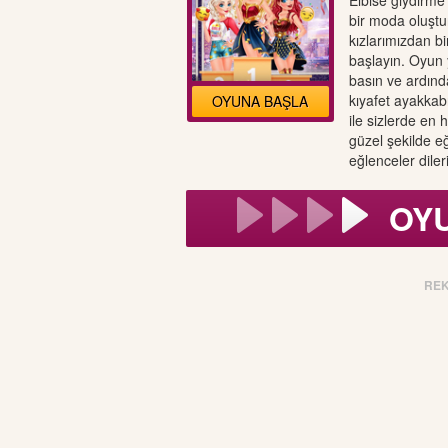
Elbise giydirme 
bir moda oluştu
kızlarımızdan bi
başlayın. Oyun
basın ve ardınd
kıyafet ayakka
OYUNA BAŞLA
ile sizlerde en
güzel şekilde 
eğlenceler diler
OY
RE