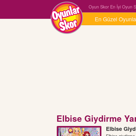
Oyun Skor En İyi Oyun Si
En Güzel Oyunla
Elbise Giydirme Ya
Elbise Giyd