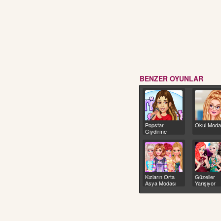
BENZER OYUNLAR
Popstar
Okul Moda
Giydirme
Kızların Orta
Güzeller
Asya Modası
Yarışıyor