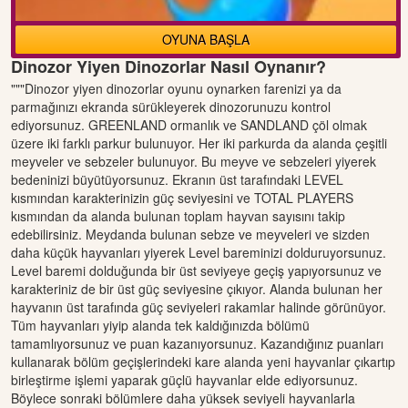
OYUNA BAŞLA
Dinozor Yiyen Dinozorlar Nasıl Oynanır?
"""Dinozor yiyen dinozorlar oyunu oynarken farenizi ya da
parmağınızı ekranda sürükleyerek dinozorunuzu kontrol
ediyorsunuz. GREENLAND ormanlık ve SANDLAND çöl olmak
üzere iki farklı parkur bulunuyor. Her iki parkurda da alanda çeşitli
meyveler ve sebzeler bulunuyor. Bu meyve ve sebzeleri yiyerek
bedeninizi büyütüyorsunuz. Ekranın üst tarafındaki LEVEL
kısmından karakterinizin güç seviyesini ve TOTAL PLAYERS
kısmından da alanda bulunan toplam hayvan sayısını takip
edebilirsiniz. Meydanda bulunan sebze ve meyveleri ve sizden
daha küçük hayvanları yiyerek Level bareminizi dolduruyorsunuz.
Level baremi dolduğunda bir üst seviyeye geçiş yapıyorsunuz ve
karakteriniz de bir üst güç seviyesine çıkıyor. Alanda bulunan her
hayvanın üst tarafında güç seviyeleri rakamlar halinde görünüyor.
Tüm hayvanları yiyip alanda tek kaldığınızda bölümü
tamamlıyorsunuz ve puan kazanıyorsunuz. Kazandığınız puanları
kullanarak bölüm geçişlerindeki kare alanda yeni hayvanlar çıkartıp
birleştirme işlemi yaparak güçlü hayvanlar elde ediyorsunuz.
Böylece sonraki bölümlere daha yüksek seviyeli hayvanlarla