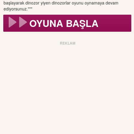
başlayarak dinozor yiyen dinozorlar oyunu oynamaya devam
ediyorsunuz."""
OYUNA BAŞLA
REKLAM