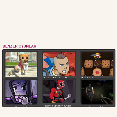
BENZER OYUNLAR
Avatar Ağaçların Tepesi
Tatlı Madeni
Kedi Macerası
Power Rangers Kaçış
Vampir Yiyecek Avı
Forsake The Rake