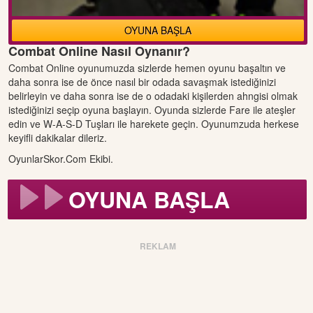
OYUNA BAŞLA
Combat Online Nasıl Oynanır?
Combat Online oyunumuzda sizlerde hemen oyunu başaltın ve
daha sonra ise de önce nasıl bir odada savaşmak istediğinizi
belirleyin ve daha sonra ise de o odadaki kişilerden ahngisi olmak
istediğinizi seçip oyuna başlayın. Oyunda sizlerde Fare ile ateşler
edin ve W-A-S-D Tuşları ile harekete geçin. Oyunumzuda herkese
keyifli dakikalar dileriz.
OyunlarSkor.Com Ekibi.
OYUNA BAŞLA
REKLAM