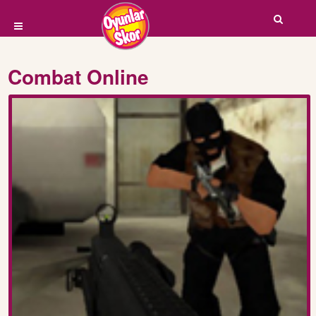
Combat Online