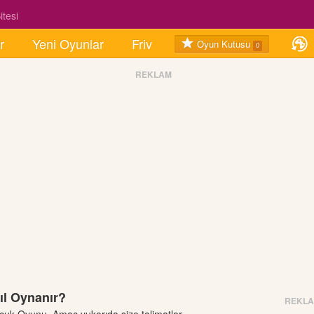
tesi
r
Yeni Oyunlar
Friv
Oyun Kutusu
0
REKLAM
ıl Oynanır?
REKL