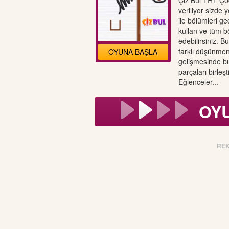
Çiz Bul TRT Ço
veriliyor sizde 
ile bölümleri ge
kullan ve tüm b
edebilirsiniz. 
farklı düşünmen
OYUNA BAŞLA
gelişmesinde bu
parçaları birleş
Eğlenceler...
OY
RE