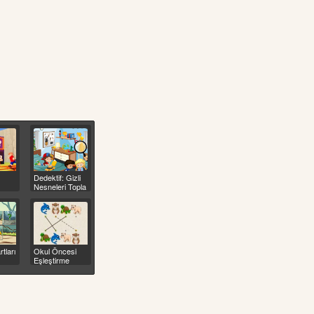
Dedektif: Gizli
Nesneleri Topla
tları
Okul Öncesi
Eşleştirme