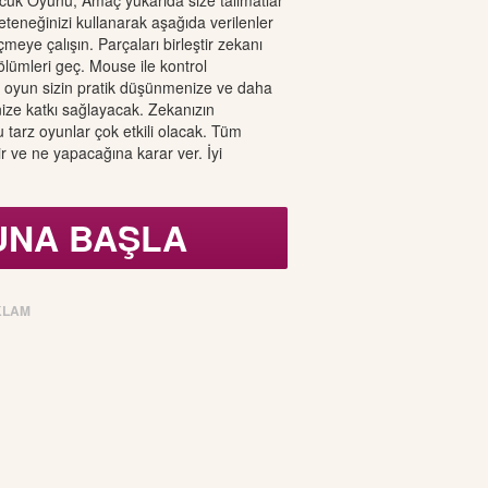
cuk Oyunu, Amaç yukarıda size talimatlar
yeteneğinizi kullanarak aşağıda verilenler
çmeye çalışın. Parçaları birleştir zekanı
ölümleri geç. Mouse ile kontrol
Bu oyun sizin pratik düşünmenize ve daha
ize katkı sağlayacak. Zekanızın
 tarz oyunlar çok etkili olacak. Tüm
tir ve ne yapacağına karar ver. İyi
UNA BAŞLA
KLAM