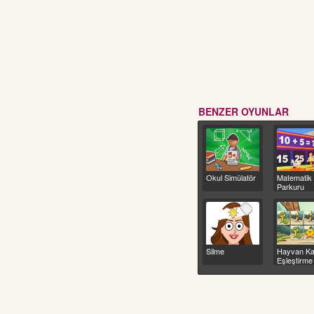
BENZER OYUNLAR
Okul Simülatör
Matematik
Parkuru
Silme
Hayvan Kar
Eşleştirme