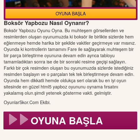
OYUNA BAŞLA
Boksör Yapbozu Nasıl Oynanır?
Boksör Yapbozu Oyunu Oyna. Bu muhteşem görsellerden ve
resimlerden oluşan oyunumuzda ki boksör ile birlikte sizlerde hem
eğlenmeye hemde harika bir şekilde vakitler geçirmeye var mısınız.
Oyunda ki kontrollerin tamamını Fare ile sağlayarak muhteşem bir
bir parça birleştirme oyununa devam edin ayrıca tabloyu
tamamladıktan sonra ise de bir sonraki resime geçişi sağlayın.
Farklı bir çok resimden oluşan bu oyunumuzda sizlerde istediğiniz
resimden başlayın ve o parçaları tek tek birleştirmeye devam edin.
Oyunda hem dikkatli hemde oldukça seri olarak bu en iyi oyun
sitesinde en güzel html5 yapboz oyununu oynama fırsatını
yakalamış olun.şimdi yetenek gösterme vakti. gelmiştir.
OyunlarSkor.Com Ekibi.
OYUNA BAŞLA