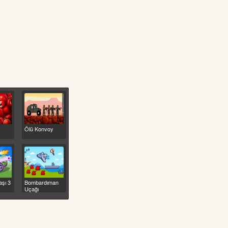
Ölü Konvoy
şı 3
Bombardıman
Uçağı