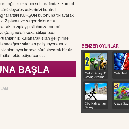
parmağınızı ekranın sol tarafındaki kontrol
 sürükleyerek askerinizi kontrol
ağ taraftaki KURŞUN butonuna tıklayarak
z. Zıplama ve şarjör doldurma
ayarak ta zıplayıp silahınıza mermi
z. Çatışmaları kazandıkça puan
uanlarınızı kullanarak silah geliştirme
nacağınız silahları geliştiriyorsunuz.
BENZER OYUNLAR
silahları aynı kareye sürükleyerek bir üst
ir silah elde ediyorsunuz.
UNA BAŞLA
Motor Savaşı 2:
Mob Rush
Savaş Arenası
KLAM
Çöp Kahraman
Araba Sava
Savaşı