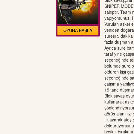
Blok savaşçıl
SNIPER MODE ol
sahiptir. Team
yapıyorsunuz. H
Vurulan askerle
yeniden doğara
OYUNA BAŞLA
süresi 5 dakika 
fazla düşman as
Ayrıca süre bi
taraf yine çatı
seçeneğinde tek
bölümde süre b
öldüren kişi ça
seçeneğinde sad
çatışma yapılıy
15 tane düşman 
Blok savaş oyun
kullanarak aske
yönlendiriyorsu
görüş alanınızı 
tıklayarak ateş 
dolduruyorsunuz
boşluk bırakma i