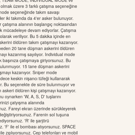
arı, TEAM MODE, INDIVIDUAL MODE ve
mak üzere 3 farklı çatışma seçeneğine
 mode seçeneğinde takım savaşı
er iki takımda da 4'er asker bulunuyor.
r çatışma alanının başlangıç noktasından
k mücadeleye devam ediyorlar. Çatışma
olarak veriliyor. Bu 5 dakika içinde en
kerini öldüren takım çatışmayı kazanıyor.
tmeden 20 tane düşman askerini öldüren
şmayı kazanmış sayılıyor. Individual mode
 başınıza çatışmaya giriyorsunuz. Bu
ulunmuyor. 15 tane düşman askerini
tışmayı kazanıyor. Sniper mode
ece keskin nişancı tüfeği kullanarak
or. Bu seçenekte de süre bulunmuyor ve
askeri öldüren kişi çatışmayı kazanıyor.
u oynarken 'W, A, S, D' tuşlarını
rinizi çatyışma alanında
nuz. Fareyi ekran üzerinde sürükleyerek
değiştiriyorsunuz. Farenin sol tuşuna
ediyorsunuz. 'R' ile şarjörü
. 'F' ile el bombası atıyorsunuz. SPACE
le zıplıyorsunuz. Cep telefonları ve mobil