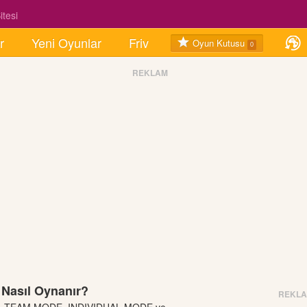
tesi
r
Yeni Oyunlar
Friv
Oyun Kutusu
0
REKLAM
 Nasıl Oynanır?
REKL