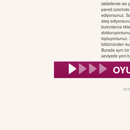
tabletlerde ise 
paneli üzerinde
ediyorsunuz. S
ateş ediyorsunu
butonlarına tıkl
dolduruyorsunu
topluyorsunuz. P
bölümünden kulla
Burada aynı tür 
seviyede yeni b
OY
RE