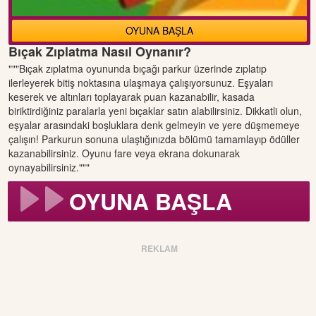
OYUNA BAŞLA
Bıçak Zıplatma Nasıl Oynanır?
"""Bıçak zıplatma oyununda bıçağı parkur üzerinde zıplatıp
ilerleyerek bitiş noktasına ulaşmaya çalışıyorsunuz. Eşyaları
keserek ve altınları toplayarak puan kazanabilir, kasada
biriktirdiğiniz paralarla yeni bıçaklar satın alabilirsiniz. Dikkatli olun,
eşyalar arasındaki boşluklara denk gelmeyin ve yere düşmemeye
çalışın! Parkurun sonuna ulaştığınızda bölümü tamamlayıp ödüller
kazanabilirsiniz. Oyunu fare veya ekrana dokunarak
oynayabilirsiniz."""
OYUNA BAŞLA
REKLAM