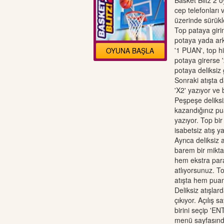
Basket Blitz 2 
cep telefonları 
üzerinde sürükl
Top pataya gir
potaya yada ark
'1 PUAN', top h
OYUNA BAŞLA
potaya girerse 
potaya deliksiz
Sonraki atışta 
'X2' yazıyor ve
Peşpeşe deliksiz
kazandığınız pu
yazıyor. Top bi
isabetsiz atış y
Ayrıca deliksiz 
barem bir mikt
hem ekstra par
atlıyorsunuz. To
atışta hem pua
Deliksiz atışla
çıkıyor. Açılış
birini seçip 'E
menü sayfasın