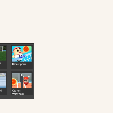
i
Kafa Sporu
yi
Carton
Voleybolu