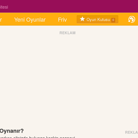
tesi
r
Yeni Oyunlar
Friv
Oyun Kutusu
0
REKLAM
 Oynanır?
REKL