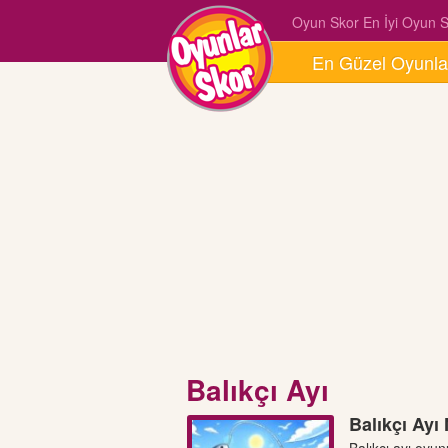
Oyun Skor En İyi Oyun Si
En Güzel Oyunla
Balıkçı Ayı
Balıkçı Ayı