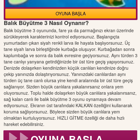
OYUNA BAŞLA
Balık Büyütme 3 Nasıl Oynanır?
Balık büyütme 3 oyununda, fare ya da parmağınızı ekran üzerinde
sürükleyerek karakterinizi kontrol ediyorsunuz. Başlangıçta
yumurtadan çıkan siyah renkli larva ile hayata başlıyorsunuz. Üç
tane siyah larva birleştiğinde kurbağa oluşuyor. Kurbağadan sonra
kaplumbağa ve sonra da balık evresine geçiyorsunuz. Aynı türden 3
tane canlıyı yanyana getirdiğinizde bir üst türe geçiş yapıyorsunuz.
Denizde dolaşırken kendinizden küçük canlıları kendinize doğru
çekip yanınızda dolaştırıyorsunuz. Yanınızdaki canlılardan aynı
türden üç tane canlı olursa yine kendi aralarında bir üst türe geçiş
sağlanıyor. Sizden büyük canlılara yakalanırsanız onlara yem
oluyorsunuz. Toplu halde dolaşırken büyük canlılara yakalanırsanız,
sağ kalan canlı ile balık büyütme 3 oyunu oynamaya devam
ediyorsunuz. Ekranın üst tarafındaki KALKAN özelliğini kullanarak
koruma sağlıyorsunuz. Böylece sizden büyük canlılara yem
olmaktan kurtuluyorsunuz. HIZLI GİTME özelliği de daha hızlı
hareket edebilirsiniz.
OYUNA BAŞLA