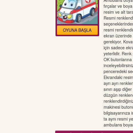
Ambulans boyam
fırçalar ve boya
resim ve alt tar
Resmi renklendi
seçeneklerinden 
resmi renklendi
OYUNA BAŞLA
ekran üzerinde 
gerekiyor. Kova
için sadece ekr
yeterlidir. Renk
OK butonlarına t
inceleyebilirsini
penceredeki seç
Ekrandaki resim
ayrı ayrı renklen
sınırı aşıp diğe
düzgün renklen
renklendirdiğin
makinesi butonu
bilgisayarınıza 
ta aynı resmi y
ambulans boyam