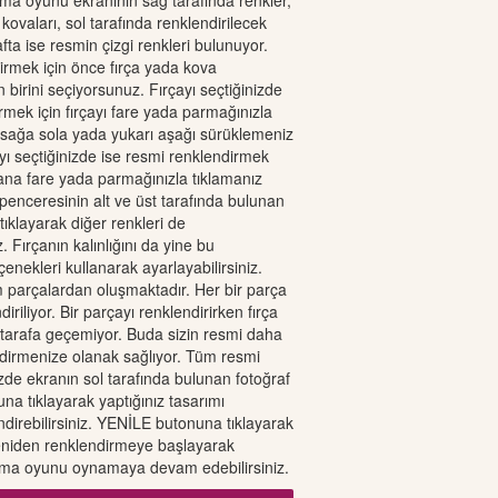
a oyunu ekranının sağ tarafında renkler,
 kovaları, sol tarafında renklendirilecek
afta ise resmin çizgi renkleri bulunuyor.
rmek için önce fırça yada kova
birini seçiyorsunuz. Fırçayı seçtiğinizde
rmek için fırçayı fare yada parmağınızla
sağa sola yada yukarı aşağı sürüklemeniz
yı seçtiğinizde ise resmi renklendirmek
ana fare yada parmağınızla tıklamanız
 penceresinin alt ve üst tarafında bulunan
ıklayarak diğer renkleri de
z. Fırçanın kalınlığını da yine bu
enekleri kullanarak ayarlayabilirsiniz.
 parçalardan oluşmaktadır. Her bir parça
diriliyor. Bir parçayı renklendirirken fırça
r tarafa geçemiyor. Buda sizin resmi daha
dirmenize olanak sağlıyor. Tüm resmi
izde ekranın sol tarafında bulunan fotoğraf
na tıklayarak yaptığınız tasarımı
indirebilirsiniz. YENİLE butonuna tıklayarak
eniden renklendirmeye başlayarak
a oyunu oynamaya devam edebilirsiniz.