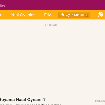
tesi
r
Yeni Oyunlar
Friv
Oyun Kutusu
0
REKLAM
oyama Nasıl Oynanır?
REKL