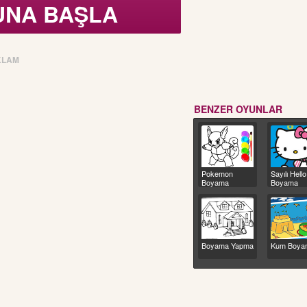
UNA BAŞLA
KLAM
BENZER OYUNLAR
Pokemon
Sayılı Hello
Boyama
Boyama
Boyama Yapma
Kum Boya