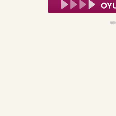
OY
RE