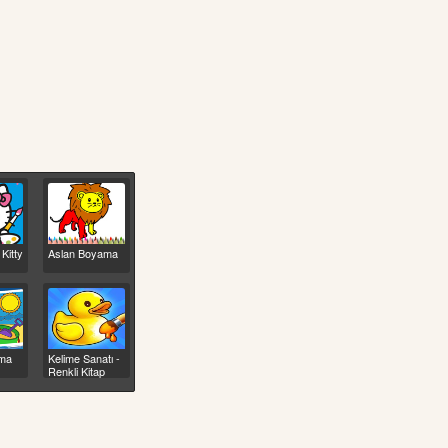
 Kitty
Aslan Boyama
ma
Kelime Sanatı -
Renkli Kitap
Bulmaca