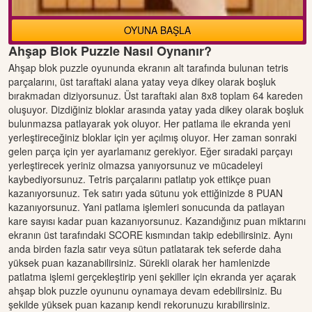
OYUNA BAŞLA
Ahşap Blok Puzzle Nasıl Oynanır?
Ahşap blok puzzle oyununda ekranın alt tarafında bulunan tetris
parçalarını, üst taraftaki alana yatay veya dikey olarak boşluk
bırakmadan diziyorsunuz. Üst taraftaki alan 8x8 toplam 64 kareden
oluşuyor. Dizdiğiniz bloklar arasında yatay yada dikey olarak boşluk
bulunmazsa patlayarak yok oluyor. Her patlama ile ekranda yeni
yerleştireceğiniz bloklar için yer açılmış oluyor. Her zaman sonraki
gelen parça için yer ayarlamanız gerekiyor. Eğer sıradaki parçayı
yerleştirecek yeriniz olmazsa yanıyorsunuz ve mücadeleyi
kaybediyorsunuz. Tetris parçalarını patlatıp yok ettikçe puan
kazanıyorsunuz. Tek satırı yada sütunu yok ettiğinizde 8 PUAN
kazanıyorsunuz. Yani patlama işlemleri sonucunda da patlayan
kare sayısı kadar puan kazanıyorsunuz. Kazandığınız puan miktarını
ekranın üst tarafındaki SCORE kısmından takip edebilirsiniz. Aynı
anda birden fazla satır veya sütun patlatarak tek seferde daha
yüksek puan kazanabilirsiniz. Sürekli olarak her hamlenizde
patlatma işlemi gerçekleştirip yeni şekiller için ekranda yer açarak
ahşap blok puzzle oyununu oynamaya devam edebilirsiniz. Bu
şekilde yüksek puan kazanıp kendi rekorunuzu kırabilirsiniz.