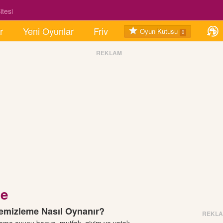
tesi
r
Yeni Oyunlar
Friv
Oyun Kutusu
0
REKLAM
me
Temizleme Nasıl Oynanır?
REKL