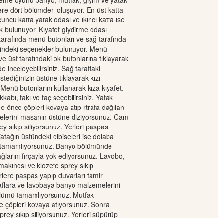
zleme oyunu banyo, mutfak, giyim ve yatak
re dört bölümden oluşuyor. En üst katta
çüncü katta yatak odası ve ikinci katta ise
 bulunuyor. Kıyafet giydirme odası
arafında menü butonları ve sağ tarafında
çindeki seçenekler bulunuyor. Menü
 ve üst tarafındaki ok butonlarına tıklayarak
e inceleyebilirsiniz. Sağ taraftaki
tediğinizin üstüne tıklayarak kızı
z. Menü butonlarını kullanarak kıza kıyafet,
kabı, takı ve taç seçebilirsiniz. Yatak
 önce çöpleri kovaya atıp rtrafa dağılan
lerini masanın üstüne diziyorsunuz. Cam
y sıkıp siliyorsunuz. Yerleri paspas
atağın üstündeki elbiseleri ise dolaba
 tamamlıyorsunuz. Banyo bölümünde
larını fırçayla yok ediyorsunuz. Lavobo,
makinesi ve klozete sprey sıkıp
erlere paspas yapıp duvarları tamir
aflara ve lavobaya banyo malzemelerini
bölümü tamamlıyorsunuz. Mutfak
 çöpleri kovaya atıyorsunuz. Sonra
prey sıkıp siliyorsunuz. Yerleri süpürüp