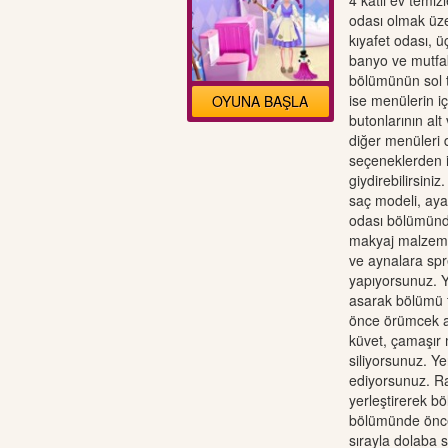
4 katlı ev temi
odası olmak üze
kıyafet odası, ü
banyo ve mutfak
bölümünün sol t
ise menülerin i
OYUNA BAŞLA
butonlarının alt
diğer menüleri d
seçeneklerden is
giydirebilirsini
saç modeli, ayak
odası bölümünde
makyaj malzeme
ve aynalara spre
yapıyorsunuz. Y
asarak bölümü
önce örümcek ağ
küvet, çamaşır 
siliyorsunuz. Y
ediyorsunuz. R
yerleştirerek 
bölümünde önce
sırayla dolaba s