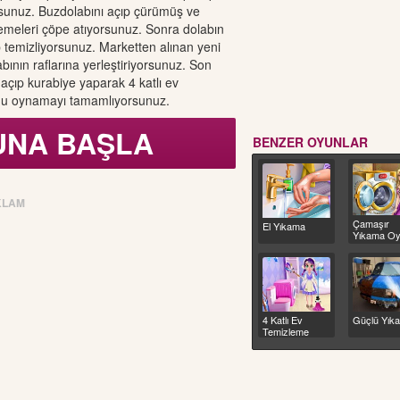
sunuz. Buzdolabını açıp çürümüş ve
meleri çöpe atıyorsunuz. Sonra dolabın
p temizliyorsunuz. Marketten alınan yeni
bının raflarına yerleştiriyorsunuz. Son
açıp kurabiye yaparak 4 katlı ev
u oynamayı tamamlıyorsunuz.
UNA BAŞLA
BENZER OYUNLAR
KLAM
Çamaşır
El Yıkama
Yıkama O
4 Katlı Ev
Güçlü Yık
Temizleme