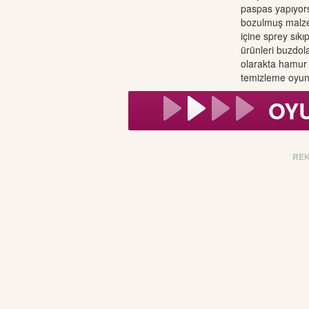
paspas yapıyor
bozulmuş malze
içine sprey sıkı
ürünleri buzdola
olarakta hamur 
temizleme oyun
OY
RE