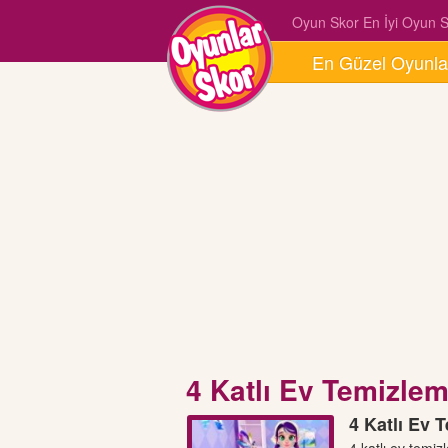
Oyun Skor En İyi Oyun Si
En Güzel Oyunla
4 Katlı Ev Temizle
4 Katlı Ev 