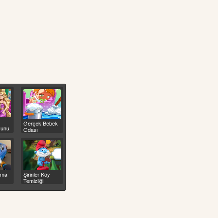
Gerçek Bebek
yunu
Odası
Temizleme
ama
Şirinler Köy
Temizliği